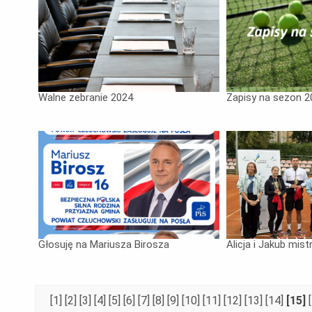
Walne zebranie 2024
Zapisy na sezon 
Głosuję na Mariusza Birosza
Alicja i Jakub mis
[1]
[2]
[3]
[4]
[5]
[6]
[7]
[8]
[9]
[10]
[11]
[12]
[13]
[14]
[15]