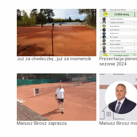
Już za chwileczkę , już za momencik
Prezentacja pier
sezonie 2024
Mariusz Birosz zaprasza
Mariusz Birosz m