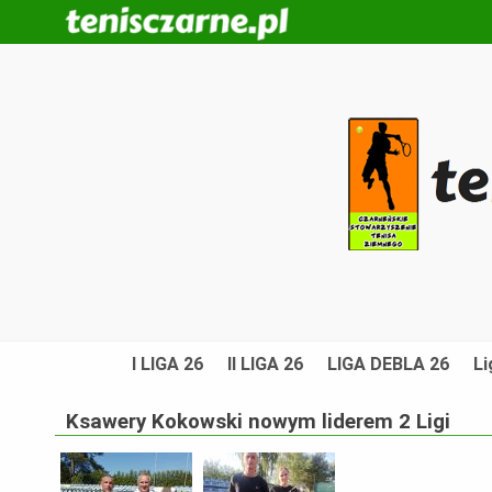
I LIGA 26
II LIGA 26
LIGA DEBLA 26
Li
Ksawery Kokowski nowym liderem 2 Ligi