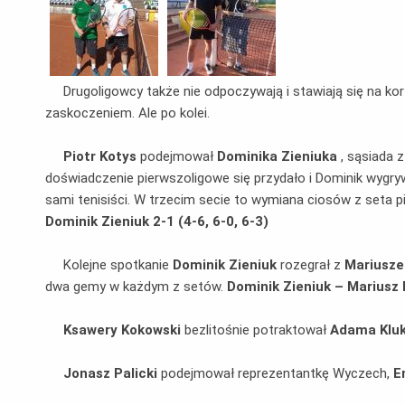
Drugoligowcy także nie odpoczywają i stawiają się na ko
zaskoczeniem. Ale po kolei.
Piotr Kotys
podejmował
Dominika Zieniuka
, sąsiada 
doświadczenie pierwszoligowe się przydało i Dominik wygryw
sami tenisiści. W trzecim secie to wymiana ciosów z seta pi
Dominik Zieniuk 2-1 (4-6, 6-0, 6-3)
Kolejne spotkanie
Dominik Zieniuk
rozegrał z
Mariusz
dwa gemy w każdym z setów.
Dominik Zieniuk – Mariusz B
Ksawery Kokowski
bezlitośnie potraktował
Adama Klu
Jonasz Palicki
podejmował reprezentantkę Wyczech,
E