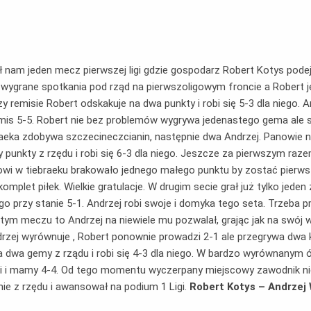
nam jeden mecz pierwszej ligi gdzie gospodarz Robert Kotys podej
 wygrane spotkania pod rząd na pierwszoligowym froncie a Robert 
zy remisie Robert odskakuje na dwa punkty i robi się 5-3 dla niego
s 5-5. Robert nie bez problemów wygrywa jedenastego gema ale s
raeka zdobywa szczecineczcianin, następnie dwa Andrzej. Panowie
 punkty z rzędu i robi się 6-3 dla niego. Jeszcze za pierwszym raze
owi w tiebraeku brakowało jednego małego punktu by zostać pierwsz
mplet piłek. Wielkie gratulacje. W drugim secie grał już tylko jeden
go przy stanie 5-1. Andrzej robi swoje i domyka tego seta. Trzeba 
tym meczu to Andrzej na niewiele mu pozwalał, grając jak na swój w
ej wyrównuje , Robert ponownie prowadzi 2-1 ale przegrywa dwa kole
wa dwa gemy z rządu i robi się 4-3 dla niego. W bardzo wyrównany
ami i mamy 4-4. Od tego momentu wyczerpany miejscowy zawodnik ni
ie z rzędu i awansował na podium 1 Ligi.
Robert Kotys – Andrzej 