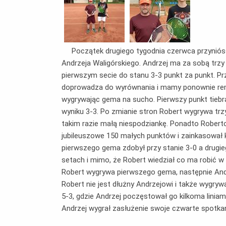
Początek drugiego tygodnia czerwca przyniósł 
Andrzeja Waligórskiego. Andrzej ma za sobą trzy
pierwszym secie do stanu 3-3 punkt za punkt. Pr
doprowadza do wyrównania i mamy ponownie remi
wygrywając gema na sucho. Pierwszy punkt tieb
wyniku 3-3. Po zmianie stron Robert wygrywa trzy
takim razie małą niespodziankę. Ponadto Robert
jubileuszowe 150 małych punktów i zainkasował ko
pierwszego gema zdobył przy stanie 3-0 a drugie
setach i mimo, że Robert wiedział co ma robić w 
Robert wygrywa pierwszego gema, następnie Andrz
Robert nie jest dłużny Andrzejowi i także wygry
5-3, gdzie Andrzej poczęstował go kilkoma lini
Andrzej wygrał zasłużenie swoje czwarte spotkan