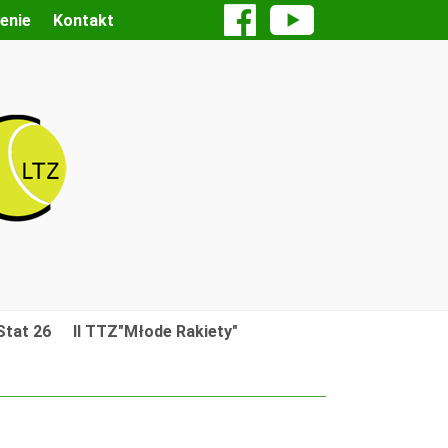
enie
Kontakt
tat 26
II TTZ"Młode Rakiety"