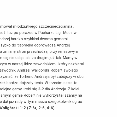
mował młodziutkiego szczecineczcianina ,
jest tuż po porażce w Pucharze Ligi. Mecz w
. Andrzej bardzo szybkimi dwoma gemami
zybko do tiebraeka doprowadza Andrzej,
 na zmianę stron przechodzą przy remisowym
m się nie udaje ale za drugim już tak. Mamy w
ym w naszej lidze zawodnikiem , który nazbierał
 zawodnik, Andrzej Waligórski. Robert swojego
przyznać, że forhend Andrzeja był zabójczy w obu
iek bardzo dojrzały tenis. W trzecim secie to
jne gemy i robi się 3-2 dla Andrzeja. Z kolei
m ósmym gemie Robert nie wykorzystał szansy na
e dał już rady w tym meczu czegokolwiek ugrać.
Waligórski 1-2 (7-6
, 2-6, 4-6).
4