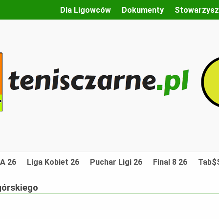
Dla Ligowców
Dokumenty
Stowarzysz
A 26
Liga Kobiet 26
Puchar Ligi 26
Final 8 26
Tab$S
górskiego