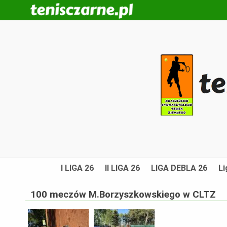
I LIGA 26
II LIGA 26
LIGA DEBLA 26
Li
100 meczów M.Borzyszkowskiego w CLTZ