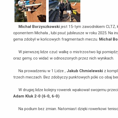
Michał Borzyszkowski
jest 15-tym zawodnikiem CLTZ, 
oponentem Michała , lubi psuć jubileusze w roku 2025. Na i
gema zdobył w końcowych fragmentach meczu.
Michał Bo
W pierwszej lidze czuć walkę o mistrzostwo ligi pomięd
oraz gemy, co widać w odnoszonych przez nich wynikach.
Na prowadzeniu w 1 Lidze ,
Jakub Chmielewski
z komple
trzech meczach. Bez zdobyczy punktowych póki co obaj be
W drugiej lidze kolejny rowerek wpakował swojemu przec
Adam Kluk 2-0 (6-0, 6-0)
Na podium bez zmian. Natomiast dzięki rowerkowi ten