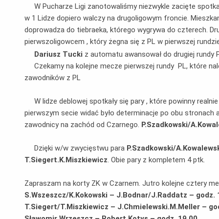
W Pucharze Ligi zanotowaliśmy niezwykle zacięte spotka
w 1 Lidze dopiero walczy na drugoligowym froncie. Mieszkan
doprowadza do tiebraeka, którego wygrywa do czterech. Drugi
pierwszoligowcem , który żegna się z PL w pierwszej rundzi
Dariusz Tucki
z automatu awansował do drugiej rundy P
Czekamy na kolejne mecze pierwszej rundy PL, które należy 
zawodników z PL
W lidze deblowej spotkały się pary , które powinny realni
pierwszym secie widać było determinacje po obu stronach al
zawodnicy na zachód od Czarnego.
P.Szadkowski/A.Kowale
Dzięki w/w zwycięstwu para
P.Szadkowski/A.Kowalews
T.Siegert.K.Miszkiewicz
. Obie pary z kompletem 4 ptk.
Zapraszam na korty ZK w Czarnem. Jutro kolejne cztery me
S.Wszeszcz/K.Kokowski – J.Bodnar/J.Raddatz – godz. 
T.Siegert/T.Miszkiewicz – J.Chmielewski.M.Meller – go
Sławomir Wrzeszcz – Robert Kotys – godz. 19.00